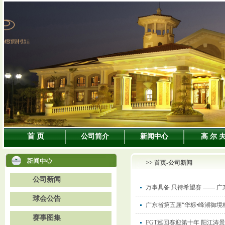
首 页
公司简介
新闻中心
高 尔 
>>
首页
-公司新闻
公司新闻
万事具备 只待希望赛 —— 
球会公告
广东省第五届“华标•峰湖御境
赛事图集
FGT巡回赛迎第十年 阳江涛