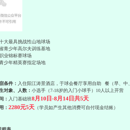
十大最具挑战性山地球场
省青少年高尔夫训练基地
职业锦标赛球场
青少年精英赛指定场地
宿条件：
入住阳江涛景酒店，于球会餐厅享用自助   
餐（早、中、
生对象、人数：
小选手（7-18岁的入门小球手）
10人以上
开营
8月10日-8月14日共5天
间：
入门基础班
2280元5天
用：
（学员如产生其他消费可自付现金结账）
日程表