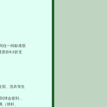
同住一间标准双
8.5
餐原价
折支
住宿、洗衣等生
到球会签到，
具（球杆、