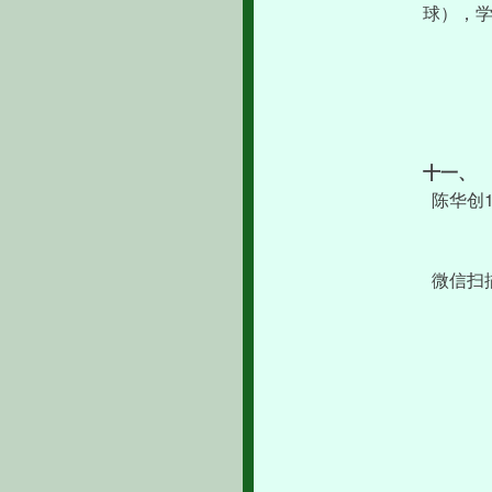
球），
十一、
陈华创
微信扫