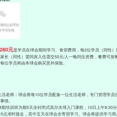
280
元
2
是学员在球会期间学习、食宿费用，每
位学员（同性）
50
/
如家长（同性）需同床入住需交
元
人一晚同住房费，餐费可按
时每位学员将由本球会购买意外保险。
10
生活老师：球会将每
位学员配备一位生活老师，专门管理学员
的事情。
5
10
8:30
本
期培训班为期
天全封闭式高尔夫球入门课程，
日上午
分
5
午
点准时接走，其中五天在球会全寄宿学习。球会将提供学习用