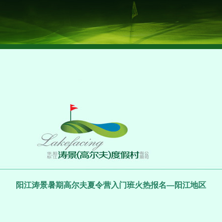
阳江涛景暑期高尔夫夏令营入门班火热报名—阳江地区