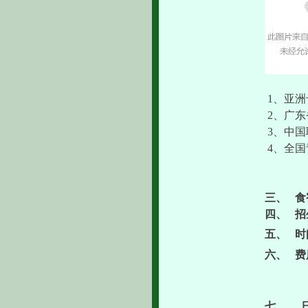
1、
亚洲
2、
广东
3、
中国
4、
全国
三、
食
四、
招
五、
时
六、
费
七、