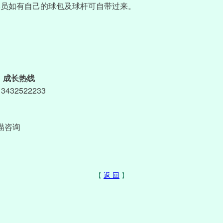
学员如有自己的球包及球杆可自带过来。
成长热线
13432522233 
描咨询
返 回
【
】