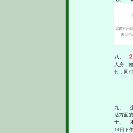
2
八、
人房，
付，同
九、
活方面
十、
14
日下