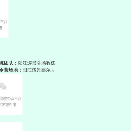
练团队
：阳江涛
景驻场教练
令营场地：
阳江涛景高尔夫