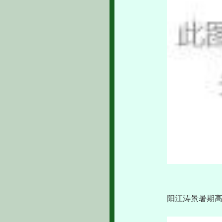
阳江涛景暑期